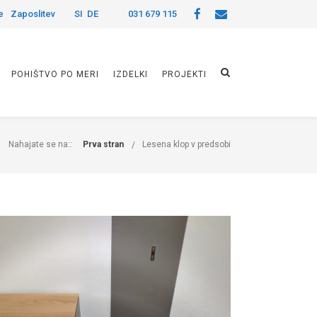
e
Zaposlitev
SI
DE
031 679 115
POHIŠTVO PO MERI
IZDELKI
PROJEKTI
Nahajate se na::
Prva stran
Lesena klop v predsobi