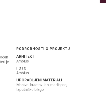
PODROBNOSTI O PROJEKTU
ARHITEKT
ročen
Ambius
eri je
FOTO
Ambius
UPORABLJENI MATERIALI
Masivni hrastov les, mediapan,
tapetniško blago