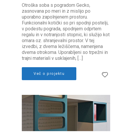
Otroška soba s pogradom Gecko,
zasnovana po meri in z mislijo po
uporabno zapolnjenem prostoru.
Funkcionalni kotički so pri spodnji postelji,
v podestu pograda, spodnjem odprtem
regalu in v notranjosti stopnic, ki služijo kot
omara oz. shranjevalni prostor. V tej
izvedbi, z dvema ležiščema, namenjena
dvema otrokoma. Uporabljeni so trpežni in
trajni materiali v usklajenih, […]
Več o projektu