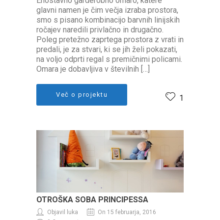
Enostavno garderobno omaro, katere
glavni namen je čim večja izraba prostora,
smo s pisano kombinacijo barvnih linijskih
ročajev naredili privlačno in drugačno.
Poleg pretežno zaprtega prostora z vrati in
predali, je za stvari, ki se jih želi pokazati,
na voljo odprti regal s premičnimi policami.
Omara je dobavljiva v številnih […]
Več o projektu
1
OTROŠKA SOBA PRINCIPESSA
Objavil luka
On 15 februarja, 2016