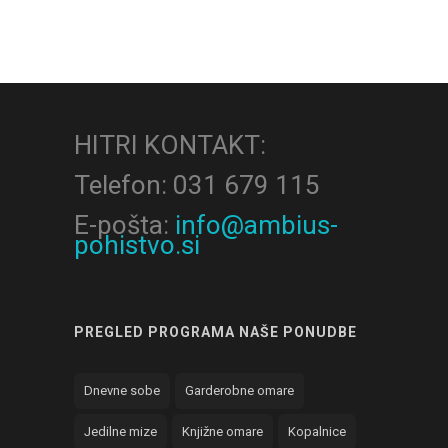
HITRI KONTAKT:
Telefon: 031 679 115
E-pošta:
info@ambius-
pohistvo.si
PREGLED PROGRAMA NAŠE PONUDBE
Dnevne sobe
Garderobne omare
Jedilne mize
Knjižne omare
Kopalnice