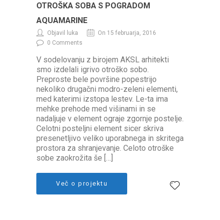
OTROŠKA SOBA S POGRADOM
AQUAMARINE
Objavil luka
On 15 februarja, 2016
0 Comments
V sodelovanju z birojem AKSL arhitekti
smo izdelali igrivo otroško sobo.
Preproste bele površine popestrijo
nekoliko drugačni modro-zeleni elementi,
med katerimi izstopa lestev. Le-ta ima
mehke prehode med višinami in se
nadaljuje v element ograje zgornje postelje.
Celotni posteljni element sicer skriva
presenetljivo veliko uporabnega in skritega
prostora za shranjevanje. Celoto otroške
sobe zaokrožita še […]
Več o projektu