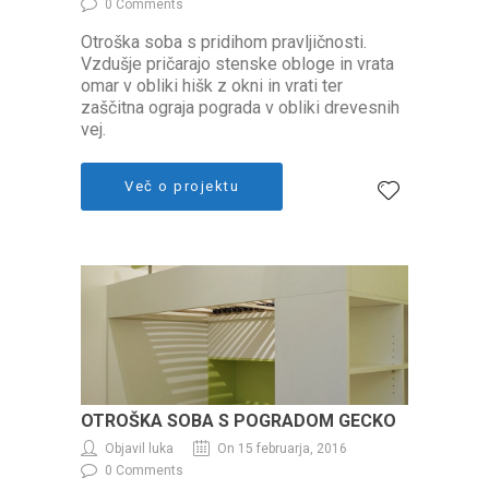
0 Comments
Otroška soba s pridihom pravljičnosti.
Vzdušje pričarajo stenske obloge in vrata
omar v obliki hišk z okni in vrati ter
zaščitna ograja pograda v obliki drevesnih
vej.
Več o projektu
OTROŠKA SOBA S POGRADOM GECKO
Objavil luka
On 15 februarja, 2016
0 Comments