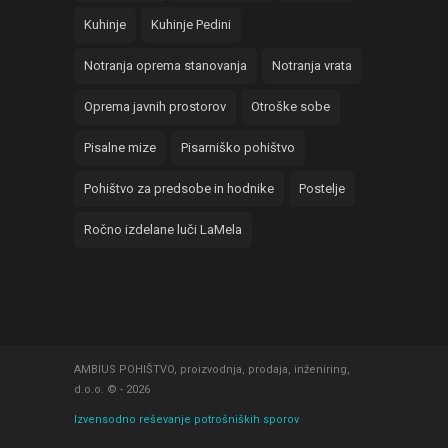
Kuhinje
Kuhinje Pedini
Notranja oprema stanovanja
Notranja vrata
Oprema javnih prostorov
Otroške sobe
Pisalne mize
Pisarniško pohištvo
Pohištvo za predsobe in hodnike
Postelje
Ročno izdelane luči LaMela
AMBIUS POHIŠTVO, proizvodnja, prodaja, inženiring,
d.o.o. © - 2026
Izvensodno reševanje potrošniških sporov