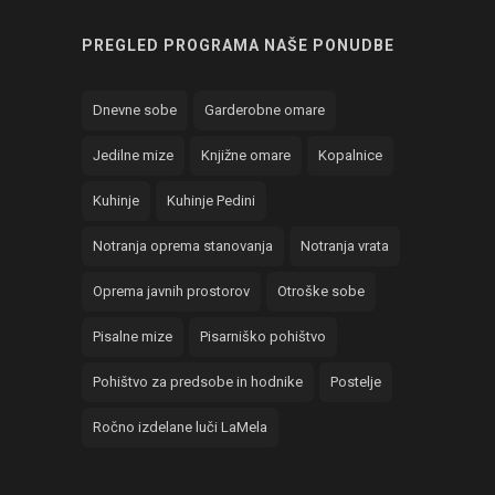
PREGLED PROGRAMA NAŠE PONUDBE
Dnevne sobe
Garderobne omare
Jedilne mize
Knjižne omare
Kopalnice
Kuhinje
Kuhinje Pedini
Notranja oprema stanovanja
Notranja vrata
Oprema javnih prostorov
Otroške sobe
Pisalne mize
Pisarniško pohištvo
Pohištvo za predsobe in hodnike
Postelje
Ročno izdelane luči LaMela