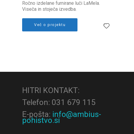
Ročno izdelane furnirane luči LaMela.
Viseča in stoječa izvedba.
Več o projektu
HITRI KONTAKT:
Telefon: 031 679 115
E-pošta:
info@ambius-
pohistvo.si