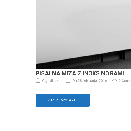
PISALNA MIZA Z INOKS NOGAMI
Objavil luka
On 28 februarja, 2016
0 Com
Več o projektu