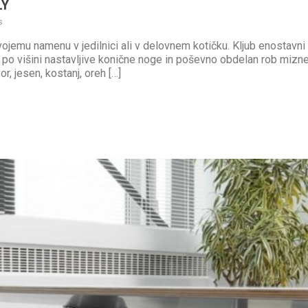
LY
s
ojemu namenu v jedilnici ali v delovnem kotičku. Kljub enostavni
 po višini nastavljive konične noge in poševno obdelan rob mizn
r, jesen, kostanj, oreh […]