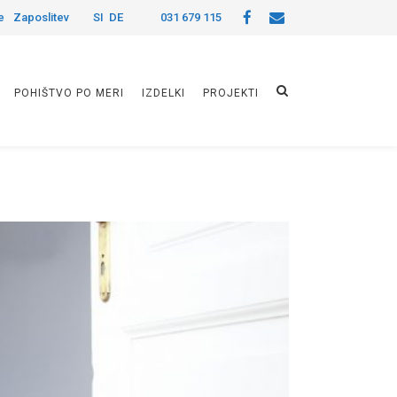
e
Zaposlitev
SI
DE
031 679 115
POHIŠTVO PO MERI
IZDELKI
PROJEKTI