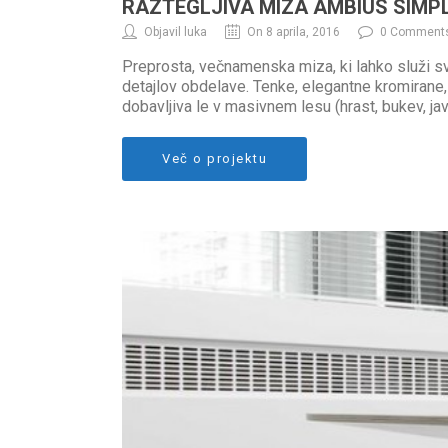
RAZTEGLJIVA MIZA AMBIUS SIMP
Objavil luka
On 8 aprila, 2016
0 Comment
Preprosta, večnamenska miza, ki lahko služi sv
detajlov obdelave. Tenke, elegantne kromirane,
dobavljiva le v masivnem lesu (hrast, bukev, javo
Več o projektu