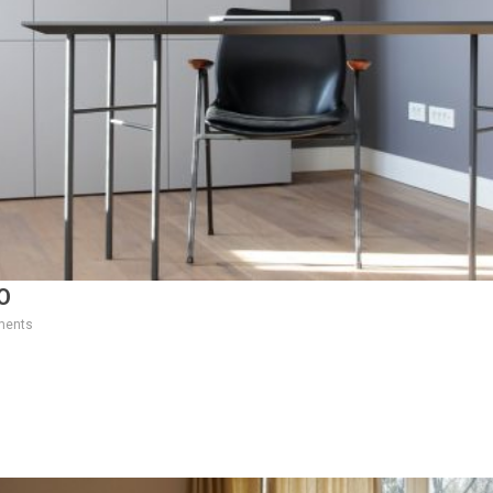
O
ments