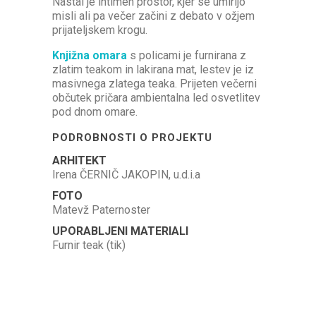
Nastal je intimen prostor, kjer se umirijo
misli ali pa večer začini z debato v ožjem
prijateljskem krogu.
Knjižna omara
s policami je furnirana z
zlatim teakom in lakirana mat, lestev je iz
masivnega zlatega teaka. Prijeten večerni
občutek pričara ambientalna led osvetlitev
pod dnom omare.
PODROBNOSTI O PROJEKTU
ARHITEKT
Irena ČERNIČ JAKOPIN, u.d.i.a
FOTO
Matevž Paternoster
UPORABLJENI MATERIALI
Furnir teak (tik)