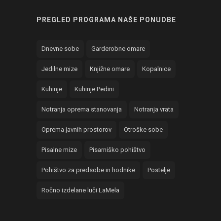
PREGLED PROGRAMA NAŠE PONUDBE
Dnevne sobe
Garderobne omare
Jedilne mize
Knjižne omare
Kopalnice
Kuhinje
Kuhinje Pedini
Notranja oprema stanovanja
Notranja vrata
Oprema javnih prostorov
Otroške sobe
Pisalne mize
Pisarniško pohištvo
Pohištvo za predsobe in hodnike
Postelje
Ročno izdelane luči LaMela